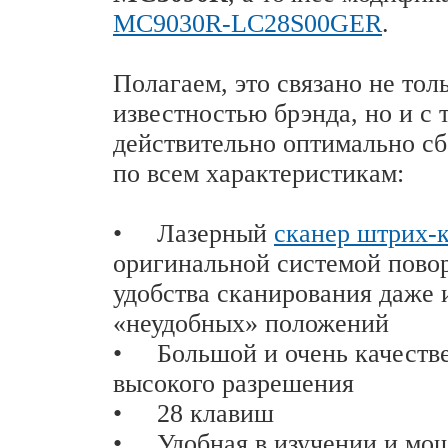
MC9030R-LC28S00GER
.
Полагаем, это связано не тол
известностью брэнда, но и с 
действительно оптимально с
по всем характеристикам:
•
Лазерный
сканер штрих-
оригинальной системой повор
удобства сканирования даже 
«неудобных» положений
•
Большой и очень качеств
высокого разрешения
•
28 клавиш
•
Удобная в изучении и мощ