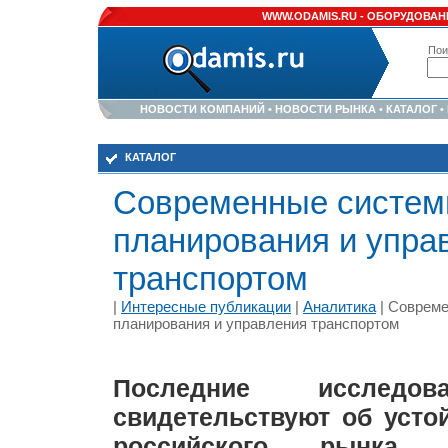
WWW.ODAMIS.RU -
ОБОРУДОВАНИ
Пои
НОВОСТИ КОМПАНИЙ
•
НОВОСТИ РЫНКА
•
КАТАЛОГ
•
КАТАЛОГ
Современные систе
планирования и упра
транспортом
|
Интересные публикации
|
Аналитика
| Соврем
планирования и управления транспортом
Последние исследо
свидетельствуют об усто
российского рынка тр