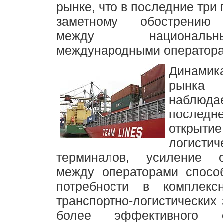
рынке, что в последние три 
заметному обострению 
между национал
международными оператора
Динамик
рын
наблю
послед
откры
логистич
терминалов, усиление с
между операторами способ
потребности в комплекс
транспортно-логистических 
более эффективного о