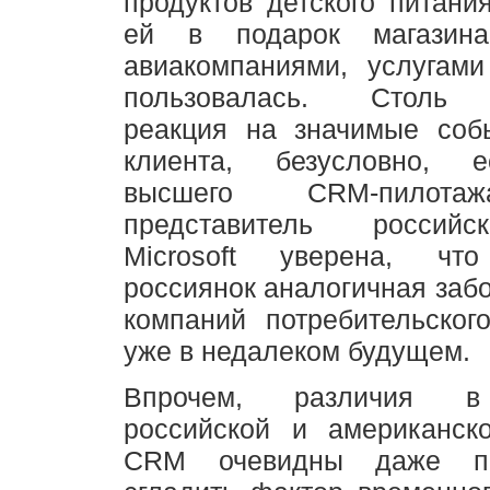
продуктов детского питани
ей в подарок магазин
авиакомпаниями, услугами
пользовалась. Столь 
реакция на значимые соб
клиента, безусловно, е
высшего CRM-пилота
представитель россий
Microsoft уверена, что
россиянок аналогичная забо
компаний потребительског
уже в недалеком будущем.
Впрочем, различия в
российской и американск
CRM очевидны даже пр