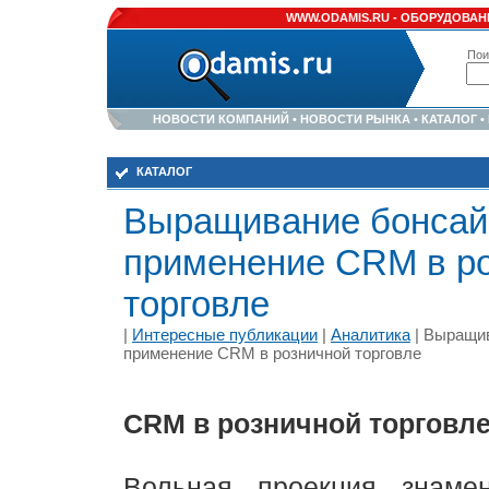
WWW.ODAMIS.RU -
ОБОРУДОВАНИ
Пои
НОВОСТИ КОМПАНИЙ
•
НОВОСТИ РЫНКА
•
КАТАЛОГ
•
КАТАЛОГ
Выращивание бонсай
применение CRM в р
торговле
|
Интересные публикации
|
Аналитика
| Выращив
применение CRM в розничной торговле
CRM в розничной торговл
Вольная проекция знамен