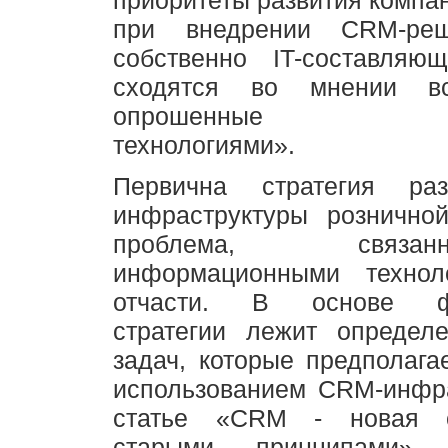
при внедрении CRM-ре
собственно IT-составляющ
сходятся во мнении вс
опрошенные «Ро
технологиями».
Первична стратегия ра
инфраструктуры розничной
проблема, связ
информационными технол
отчасти. В основе фо
стратегии лежит определ
задач, которые предполага
использованием CRM-инфра
статье «CRM - новая с
старыми принципами» р