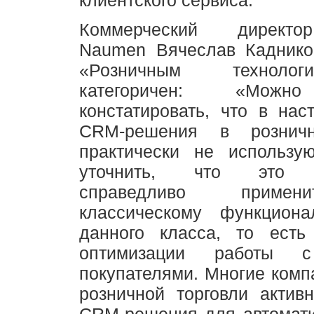
клиентского сервиса.
Коммерческий директо
Naumen Вячеслав Каднико
«Розничным техноло
категоричен: «Можн
констатировать, что в на
CRM-решения в розничн
практически не использую
уточнить, что это у
справедливо примен
классическому функциона
данного класса, то есть
оптимизации работы с
покупателями. Многие комп
розничной торговли актив
CRM-решения для автомати