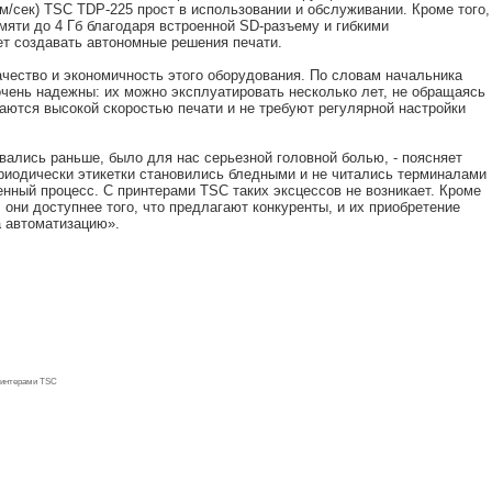
м/сек) TSC TDP-225 прост в использовании и обслуживании. Кроме того,
яти до 4 Гб благодаря встроенной SD-разъему и гибкими
т создавать автономные решения печати.
качество и экономичность этого оборудования. По словам начальника
очень надежны: их можно эксплуатировать несколько лет, не обращаясь
ются высокой скоростью печати и не требуют регулярной настройки
ались раньше, было для нас серьезной головной болью, - поясняет
ериодически этикетки становились бледными и не читались терминалами
нный процесс. С принтерами TSC таких эксцессов не возникает. Кроме
, они доступнее того, что предлагают конкуренты, и их приобретение
 автоматизацию».
ринтерами TSC