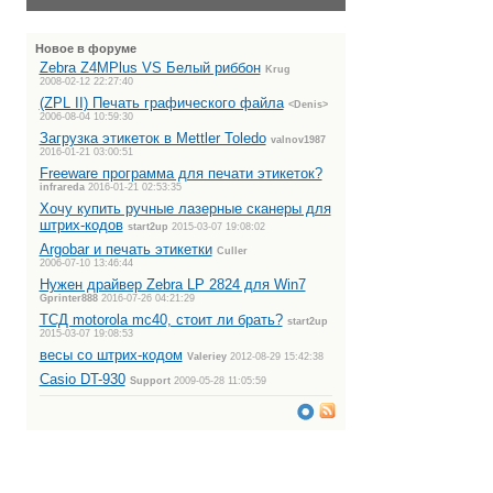
Новое в форуме
Zebra Z4MPlus VS Белый риббон
Krug
2008-02-12 22:27:40
(ZPL II) Печать графического файла
<Denis>
2006-08-04 10:59:30
Загрузка этикеток в Mettler Toledo
valnov1987
2016-01-21 03:00:51
Freeware программа для печати этикеток?
infrareda
2016-01-21 02:53:35
Хочу купить ручные лазерные сканеры для
штрих-кодов
start2up
2015-03-07 19:08:02
Argobar и печать этикетки
Culler
2006-07-10 13:46:44
Нужен драйвер Zebra LP 2824 для Win7
Gprinter888
2016-07-26 04:21:29
ТСД motorola mc40, стоит ли брать?
start2up
2015-03-07 19:08:53
весы со штрих-кодом
Valeriey
2012-08-29 15:42:38
Casio DT-930
Support
2009-05-28 11:05:59