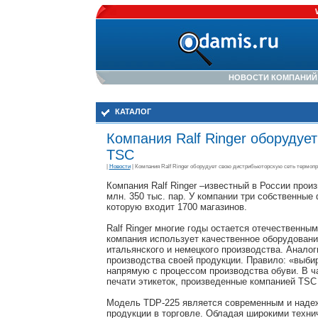
НОВОСТИ КОМПАНИЙ
КАТАЛОГ
Компания Ralf Ringer оборудуе
TSC
|
Новости
| Компания Ralf Ringer оборудует свою дистрибьюторскую сеть термоп
Компания Ralf Ringer –известный в России прои
млн. 350 тыс. пар. У компании три собственные
которую входит 1700 магазинов.
Ralf Ringer многие годы остается отечественным
компания использует качественное оборудование
итальянского и немецкого производства. Анал
производства своей продукции. Правило: «выбира
напрямую с процессом производства обуви. В ч
печати этикеток, произведенные компанией TSC
Модель TDP-225 является современным и наде
продукции в торговле. Обладая широкими техни