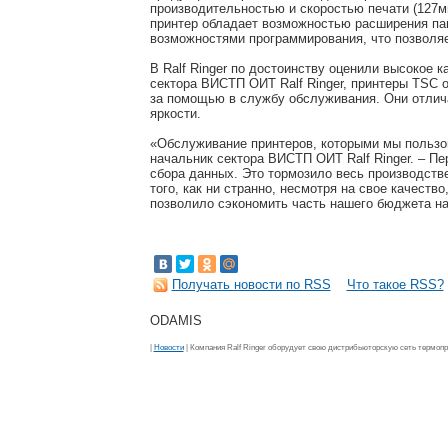
производительностью и скоростью печати (127м
принтер обладает возможностью расширения пам
возможностями программирования, что позволяе
В Ralf Ringer по достоинству оценили высокое 
сектора ВИСТП ОИТ Ralf Ringer, принтеры TSC 
за помощью в службу обслуживания. Они отлича
яркости.
«Обслуживание принтеров, которыми мы пользов
начальник сектора ВИСТП ОИТ Ralf Ringer. – П
сбора данных. Это тормозило весь производстве
того, как ни странно, несмотря на свое качество
позволило сэкономить часть нашего бюджета на
Получать новости по RSS
Что такое RSS?
ODAMIS
|
Новости
| Компания Ralf Ringer оборудует свою дистрибьюторскую сеть термоп