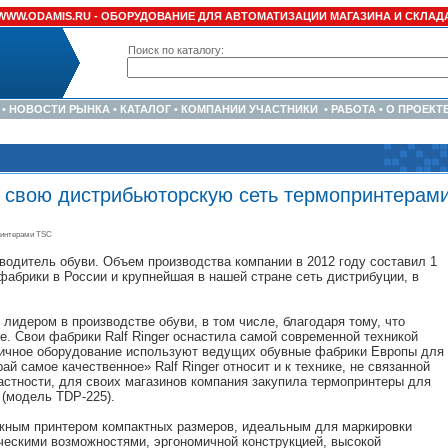
WWW.ODAMIS.RU -
ОБОРУДОВАНИЕ ДЛЯ АВТОМАТИЗАЦИИ МАГАЗИНА И СКЛАД
Поиск по каталогу:
•
НОВОСТИ РЫНКА
•
КАТАЛОГ
•
КОМПАНИИ УЧАСТНИКИ
•
РАБОТА
•
О ПРОЕКТ
т свою дистрибьюторскую сеть термопринтерам
ринтерами TSC
зводитель обуви. Объем производства компании в 2012 году составил 1
 фабрики в России и крупнейшая в нашей стране сеть дистрибуции, в
 лидером в производстве обуви, в том числе, благодаря тому, что
. Свои фабрики Ralf Ringer оснастила самой современной техникой
огичное оборудование используют ведущих обувные фабрики Европы для
й самое качественное» Ralf Ringer относит и к технике, не связанной
астности, для своих магазинов компания закупила термопринтеры для
 (модель TDP-225).
жным принтером компактных размеров, идеальным для маркировки
ческими возможностями, эргономичной конструкцией, высокой