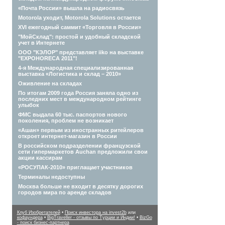
«Почта России» вышла на радиосвязь
Motorola уходит, Motorola Solutions остается
XVI ежегодный саммит «Торговля в России»
"МойСклад": простой и удобный складской
учет в Интернете
ООО "КЭЛОР" представляет iiko на выставке
"EXPOHORECA 2011"!
4-я Международная специализированная
выставка «Логистика и склад – 2010»
Оживление на складах
По итогам 2009 года Россия заняла одно из
последних мест в международном рейтинге
улыбок
ФМС выдала 60 тыс. паспортов нового
поколения, проблем не возникает
«Ашан» первым из иностранных ритейлеров
откроет интернет-магазин в России
В российском подразделении французской
сети гипермаркетов Auchan предложили свои
акции кассирам
«РОСУПАК-2010» приглащает участников
Терминалы недоступны
Москва больше не входит в десятку дорогих
городов мира по аренде складов
Клуб Изобретателей
•
Поиск инвестора на invest2b
или
кофаундера
•
BigTraveller - отзывы по Турции и Индии!
•
BizGo
- поиск бизнес-партнера