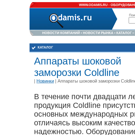
WWW.ODAMIS.RU -
ОБОРУДОВАНИ
Пои
НОВОСТИ КОМПАНИЙ
•
НОВОСТИ РЫНКА
•
КАТАЛОГ
•
КАТАЛОГ
Аппараты шоковой
заморозки Coldline
|
Новинки
| Аппараты шоковой заморозки Coldlin
В течение почти двадцати л
продукция Coldline присутст
основных международных р
отличаясь высоким качеств
надежностью. Оборудовани