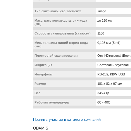
Тип считывающего элемента
Image
Макс. расстояние до штрих-кода
до 230 мм
(мм)
Скорость сканирования (скан/сек)
1100
Мин. толщина линий штрих-кода
0,125 мм (5 mil)
(мм)
Плоскостей сканирования
Omni-Directional (Все
Индикация
Световая и звуковая
Интерфейс
RS-232, KBW, USB
Размер
181 x 82 x 97 мм
Вес
345,4 гр
Рабочая температура
0С - 40С
Принять участие в каталоге компаний
ODAMIS