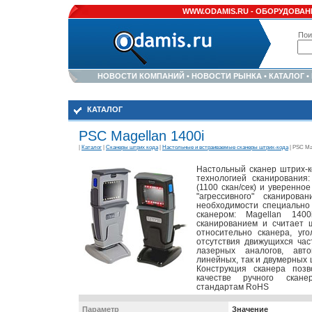
WWW.ODAMIS.RU -
ОБОРУДОВАНИ
Пои
НОВОСТИ КОМПАНИЙ
•
НОВОСТИ РЫНКА
•
КАТАЛОГ
•
КАТАЛОГ
PSC Magellan 1400i
|
Каталог
|
Сканеры штрих кода
|
Настольные и встраиваемые сканеры штрих-кода
| PSC Mag
Настольный сканер штрих-
технологией сканирования:
(1100 скан/сек) и уверенно
"агрессивного" сканиров
необходимости специально
сканером: Magellan 1400
сканированием и считает 
относительно сканера, уго
отсутствия движущихся час
лазерных аналогов, авто
линейных, так и двумерных 
Конструкция сканера поз
качестве ручного скане
стандартам RoHS
Параметр
Значение