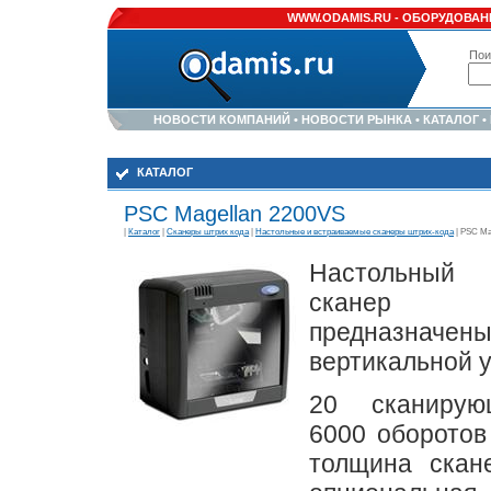
WWW.ODAMIS.RU -
ОБОРУДОВАНИ
Пои
НОВОСТИ КОМПАНИЙ
•
НОВОСТИ РЫНКА
•
КАТАЛОГ
•
КАТАЛОГ
PSC Magellan 2200VS
|
Каталог
|
Сканеры штрих кода
|
Настольные и встраиваемые сканеры штрих-кода
| PSC Ma
Настольный м
сканер ш
предназн
вертикальной у
20 сканирую
6000 оборотов
толщина скан