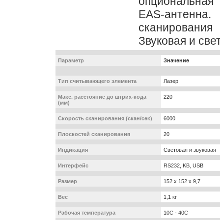
опциональная
EAS-антенн
сканировани
Звуковая и све
Параметр
Значение
Тип считывающего элемента
Лазер
Макс. расстояние до штрих-кода
220
(мм)
Скорость сканирования (скан/сек)
6000
Плоскостей сканирования
20
Индикация
Световая и звуковая
Интерфейс
RS232, KB, USB
Размер
152 x 152 x 9,7
Вес
1,1 кг
Рабочая температура
10С - 40С