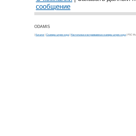
сообщение
ODAMIS
|
Каталог
|
Сканеры штрих кода
|
Настольные и встраиваемые сканеры штрих-кода
| PSC Ma