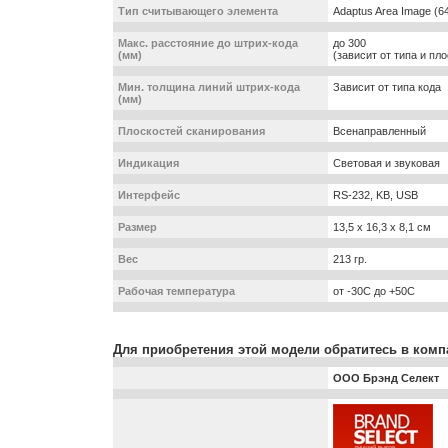
Тип считывающего элемента
Adaptus Area Image (6
Макс. расстояние до штрих-кода
до 300
(мм)
(зависит от типа и пл
Мин. толщина линий штрих-кода
Зависит от типа кода
(мм)
Плоскостей сканирования
Всенаправленный
Индикация
Световая и звуковая
Интерфейс
RS-232, KB, USB
Размер
13,5 x 16,3 x 8,1 см
Вес
213 гр.
Рабочая температура
от -30С до +50С
Для приобретения этой модели обратитесь в комп
ООО Брэнд Селект