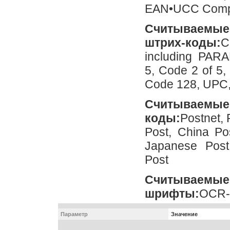
EAN•UCC Compo
Считываем
штрих-коды:
C
including PARAF
5, Code 2 of 5,
Code 128, UPC
Считывае
коды:
Postnet, 
Post, China Po
Japanese Post,
Post
Считыв
шрифты:
OCR-
Параметр
Значение