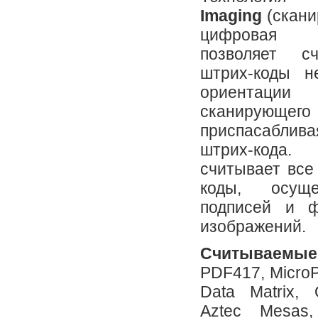
Imaging
(скани
цифровая 
позволяет с
штрих-коды н
ориентации
сканирую
приспасабли
штрих-кода
считывает все
коды, осуще
подписей и ф
изображений.
Считываем
PDF417, Micro
Data Matrix,
Aztec Mesas