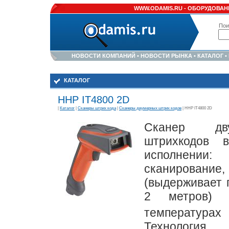
WWW.ODAMIS.RU -
ОБОРУДОВАНИ
Пои
НОВОСТИ КОМПАНИЙ
•
НОВОСТИ РЫНКА
•
КАТАЛОГ
•
КАТАЛОГ
HHP IT4800 2D
|
Каталог
|
Сканеры штрих кода
|
Сканеры двумерных штрих кодов
| HHP IT4800 2D
Сканер дв
штрихкодов 
исполнении
сканирование
(выдерживает 
2 метров) 
температу
Технологи