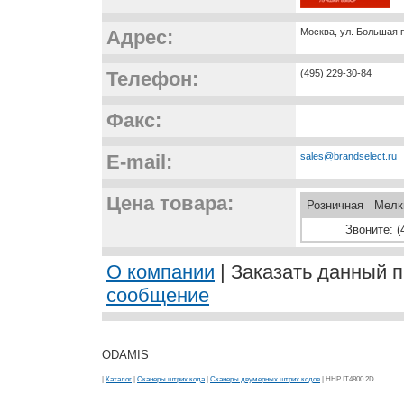
Адрес:
Москва, ул. Большая п
Телефон:
(495) 229-30-84
Факс:
E-mail:
sales@brandselect.ru
Цена товара:
Розничная
Мелк
Звоните: (
О компании
| Заказать данный п
сообщение
ODAMIS
|
Каталог
|
Сканеры штрих кода
|
Сканеры двумерных штрих кодов
| HHP IT4800 2D