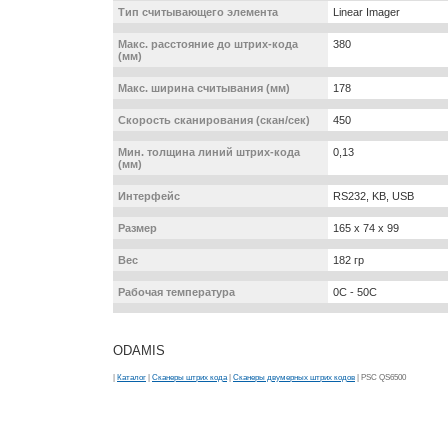
Тип считывающего элемента
Linear Imager
Макс. расстояние до штрих-кода
380
(мм)
Макс. ширина считывания (мм)
178
Скорость сканирования (скан/сек)
450
Мин. толщина линий штрих-кода
0,13
(мм)
Интерфейс
RS232, KB, USB
Размер
165 x 74 x 99
Вес
182 гр
Рабочая температура
0С - 50С
ODAMIS
|
Каталог
|
Сканеры штрих кода
|
Сканеры двумерных штрих кодов
| PSC QS6500