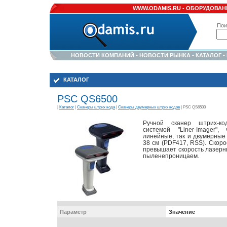
WWW.ODAMIS.RU -
ОБОРУДОВАНИ
Пои
НОВОСТИ КОМПАНИЙ
•
НОВОСТИ РЫНКА
•
КАТАЛОГ
•
КАТАЛОГ
PSC QS6500
|
Каталог
|
Сканеры штрих кода
|
Сканеры двумерных штрих кодов
| PSC QS6500
Ручной сканер штрих-к
системой "Liner-Imager"
линейные, так и двумерные 
38 см (PDF417, RSS). Скоро
превышает скорость лазерны
пыленепроницаем.
Параметр
Значение