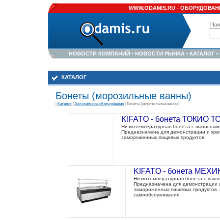
WWW.ODAMIS.RU -
ОБОРУДОВАНИ
Пои
НОВОСТИ КОМПАНИЙ
•
НОВОСТИ РЫНКА
•
КАТАЛОГ
•
КАТАЛОГ
Бонеты (морозильные ванны)
|
Каталог
|
Холодильное оборудование
| Бонеты (морозильные ванны)
KIFATO - бонета ТОКИО 
Низкотемпературная бонета с выносны
Предназначена для демонстрации и кра
замороженных пищевых продуктов.
KIFATO - бонета МЕХИ
Низкотемпературная бонета с вын
Предназначена для демонстрации 
замороженных пищевых продуктов. 
самообслуживания.