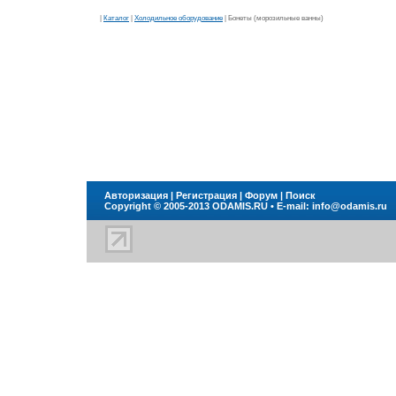
|
Каталог
|
Холодильное оборудование
| Бонеты (морозильные ванны)
Авторизация
|
Регистрация
|
Форум
|
Поиск
Copyright © 2005-2013
ODAMIS.RU
• E-mail:
info@odamis.ru