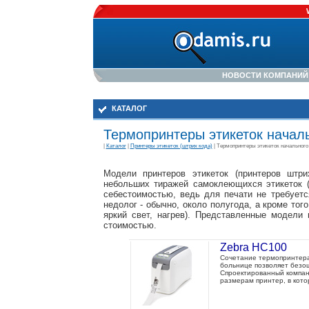
НОВОСТИ КОМПАНИЙ
КАТАЛОГ
Термопринтеры этикеток началь
|
Каталог
|
Принтеры этикеток (штрих кода)
| Термопринтеры этикеток начального
Модели принтеров этикеток (принтеров штри
небольших тиражей самоклеющихся этикеток (д
себестоимостью, ведь для печати не требует
недолог - обычно, около полугода, а кроме тог
яркий свет, нагрев). Представленные модели 
стоимостью.
Zebra HC100
Сочетание термопринтера
больнице позволяет безо
Спроектированный компан
размерам принтер, в кото