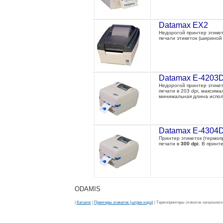
Datamax EX2
Недорогой принтер этикет
печати этикеток (шириной 
Datamax E-4203
Недорогой принтер этике
печати в 203 dpi, максима
минимальная длина исполь
Datamax E-4304
Принтер этикеток (термо
печати в
300 dpi
. В принт
ODAMIS
|
Каталог
|
Принтеры этикеток (штрих кода)
| Термопринтеры этикеток начального