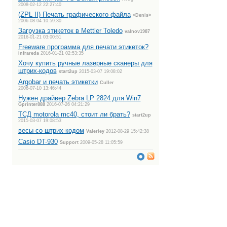
2008-02-12 22:27:40
(ZPL II) Печать графического файла
<Denis>
2006-08-04 10:59:30
Загрузка этикеток в Mettler Toledo
valnov1987
2016-01-21 03:00:51
Freeware программа для печати этикеток?
infrareda
2016-01-21 02:53:35
Хочу купить ручные лазерные сканеры для
штрих-кодов
start2up
2015-03-07 19:08:02
Argobar и печать этикетки
Culler
2006-07-10 13:46:44
Нужен драйвер Zebra LP 2824 для Win7
Gprinter888
2016-07-26 04:21:29
ТСД motorola mc40, стоит ли брать?
start2up
2015-03-07 19:08:53
весы со штрих-кодом
Valeriey
2012-08-29 15:42:38
Casio DT-930
Support
2009-05-28 11:05:59