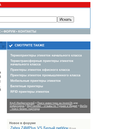
А
Е
•
ФОРУМ
•
КОНТАКТЫ
СМОТРИТЕ ТАКЖЕ
Термопринтеры этикеток начального класса
Термотрансферные принтеры этикеток
начального класса
Принтеры этикеток офисного класса
и
Принтеры этикеток промышленного класса
й
х
Мобильные принтеры этикеток
,
Билетные принтеры
й
RFID принтеры этикеток
Клуб Изобретателей
•
Поиск инвестора на invest2b
или
кофаундера
•
BigTraveller - отзывы по Турции и Индии!
•
BizGo
- поиск бизнес-партнера
Новое в форуме
Zebra Z4MPlus VS Белый риббон
Krug