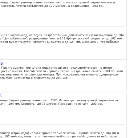
кода (термопринтер этикеток) начального класса с прямой термопечатью и
Скорость печати составляет до 102 мм/сек., а разрешение - 203 dpi.
ринтер штрих-кода) от Argox, разработанный для печати этикеток шириной до 104
"Цена/Качество": разрешение печати 203 dpi при высокой скорости: до 102 мм/
особен вместить рулон этикеток диаметром до 127 мм. Оснащён интерфейсами
us
 Plus (термопринтер штрих-кода) относится к начальному классу, но имеет
 до 125 мм/сек. Способ печати - прямой термо. Разрешение печати - 203 dpi. Для
оизводитель установил два мотора. При использовании внешнего держателя
ать рулоны этикеток с диаметром до 200 мм.
s
кода (термопринтер этикеток) от TSC. Использует метод прямой термопечати.
и - 104 мм. Скорость - до 75 мм/сек. Разрешение печати - 203 dpi.
ринтер штрих-кода) Zebra с прямой термопечатью. Ширина печати до 104 мм и
 (до 102 мм/сек) делают его отличным выбором при необходимости небольших