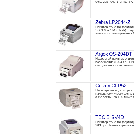
объёмов печати этикеток.
Zebra LP2844-Z
Принтер этикеток (термо
SDRAM и 4 Mb Flash), шир
языки программирования Z
Argox OS-204DT
Недорогой принтер этикет
разрешением 203 dpi, шир
обслуживании - отличный
Citizen CLP521
Несмотря на то, что прин
начальному классу, детал
а скорость - до 100 мм/се
TEC B-SV4D
Принтер этикеток (термоп
203 dpi. Печать - прямая