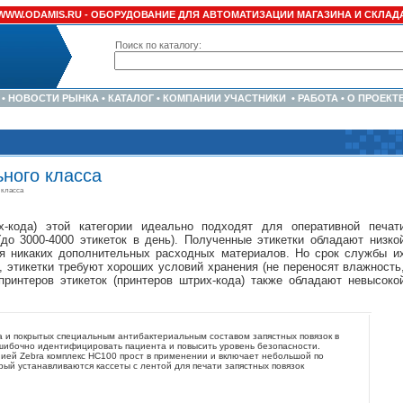
WWW.ODAMIS.RU -
ОБОРУДОВАНИЕ ДЛЯ АВТОМАТИЗАЦИИ МАГАЗИНА И СКЛАД
Поиск по каталогу:
•
НОВОСТИ РЫНКА
•
КАТАЛОГ
•
КОМПАНИИ УЧАСТНИКИ
•
РАБОТА
•
О ПРОЕКТ
ного класса
 класса
х-кода) этой категории идеально подходят для оперативной печат
о 3000-4000 этикеток в день). Полученные этикетки обладают низко
ся никаких дополнительных расходных материалов. Но срок службы и
о, этикетки требуют хороших условий хранения (не переносят влажность
принтеров этикеток (принтеров штрих-кода) также обладают невысоко
 и покрытых специальным антибактериальным составом запястных повязок в
шибочно идентифицировать пациента и повысить уровень безопасности.
ией Zebra комплекс HC100 прост в применении и включает небольшой по
рый устанавливаются кассеты с лентой для печати запястных повязок