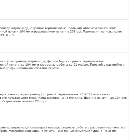
принтер штрих-кода) с прямой термопечатью, большим объёмом памяти (8Mb
иной печати 104 мм и разрешением печати в 203 dpi. Термопринтер использует
PL и ZPLII.
ок (термопринтер штрих-кода) фирмы Argox с прямой термопечатью,
иной печати до 104 мм и скоростью работы до 51 мм/сек. Простой в настройке и
 выбор при небольших объёмах печати.
тер этикеток (термопринтер) с прямой термопечатью CLP521 относится к
и его печатающего механизма выполнены из металла. Ширина печати - до 104 мм,
к. Разрешение печати - 203 dpi.
ринтер штрих-кода) совмещает высокую скорость работы с разрешением печати в
 термо. Максимальная ширина печати - 108 мм. Максимальная длина - 610 мм.