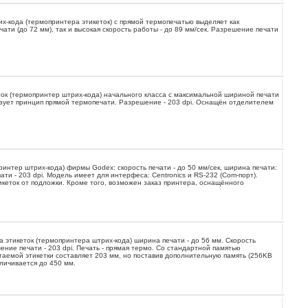
х-кода (термопринтера этикеток) с прямой термопечатью выделяет как
ати (до 72 мм), так и высокая скорость работы - до 89 мм/сек. Разрешение печати
ок (термопринтер штрих-кода) начального класса с максимальной шириной печати
ьзует принцип прямой термопечати. Разрешение - 203 dpi. Оснащён отделителем
ринтер штрих-кода) фирмы Godex: скорость печати - до 50 мм/сек, ширина печати:
ти - 203 dpi. Модель имеет для интерфеса: Centronics и RS-232 (Com-порт).
кеток от подложки. Кроме того, возможен заказ принтера, оснащённого
 этикеток (термопринтера штрих-кода) ширина печати - до 56 мм. Скорость
ение печати - 203 dpi. Печать - прямая термо. Со стандартной памятью
аемой этикетки составляет 203 мм, но поставив дополнительную память (256KB
личивается до 450 мм.