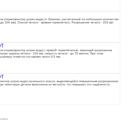
ок (термопринтер штрих-кода) от Datamax, расчитанный на небольшое количество
до 104 мм). Способ печати - прямая термопечать. Разрешение печати - 203 dpi.
DT
ток (термопринтер штрих-кода) с прямой термопечатью, имеющий разрешение
льную ширину печати - 104 мм, скорость печати - до 76 мм/сек. При этом
зуемых этикеток составляет всего 9,5 мм.
DT
принтер штрих-кода) начального класса, выделяющийся повышенным разрешением
ере некоторые детали выполнены из металла, что повышает его надёжность.
 класса