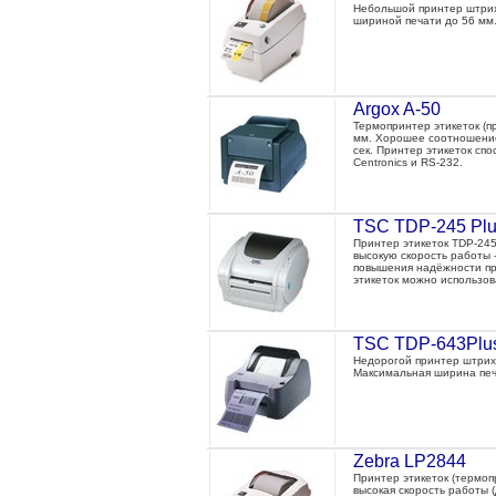
Небольшой принтер штрих-
шириной печати до 56 мм. 
Argox A-50
Термопринтер этикеток (п
мм. Хорошее соотношение 
сек. Принтер этикеток сп
Centronics и RS-232.
TSC TDP-245 Pl
Принтер этикеток TDP-245
высокую скорость работы -
повышения надёжности пр
этикеток можно использов
TSC TDP-643Plu
Недорогой принтер штрих-
Максимальная ширина печат
Zebra LP2844
Принтер этикеток (термоп
высокая скорость работы