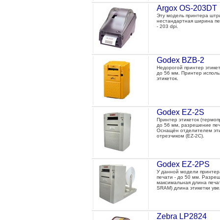
Argox OS-203DT
Эту модель принтера штри
нестандартная ширина печ
- 203 dpi.
Godex BZB-2
Недорогой принтер этикет
до 56 мм. Принтер испол
этикеток.
Godex EZ-2S
Принтер этикеток (термоп
до 56 мм, разрешение печа
Оснащён отделителем эти
отрезчиком (EZ-2C).
Godex EZ-2PS
У данной модели принтера
печати - до 50 мм. Разреш
максимальная длина печат
SRAM) длина этикетки уве
Zebra LP2824