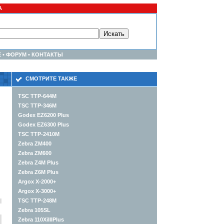
А
Е
•
ФОРУМ
•
КОНТАКТЫ
СМОТРИТЕ ТАКЖЕ
TSC TTP-644M
TSC TTP-346M
Godex EZ6200 Plus
Godex EZ6300 Plus
TSC TTP-2410M
Zebra ZM400
Zebra ZM600
Zebra Z4M Plus
Zebra Z6M Plus
Argox X-2000+
Argox X-3000+
TSC TTP-248M
Zebra 105SL
Zebra 110XiIIIPlus