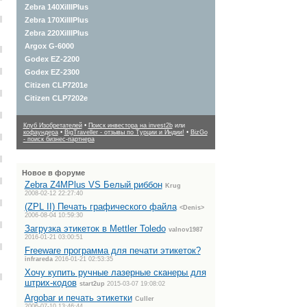
Zebra 140XiIIIPlus
Zebra 170XiIIIPlus
Zebra 220XiIIIPlus
Argox G-6000
Godex EZ-2200
Godex EZ-2300
Citizen CLP7201e
Citizen CLP7202e
Клуб Изобретателей
•
Поиск инвестора на invest2b
или
кофаундера
•
BigTraveller - отзывы по Турции и Индии!
•
BizGo
- поиск бизнес-партнера
Новое в форуме
Zebra Z4MPlus VS Белый риббон
Krug
2008-02-12 22:27:40
(ZPL II) Печать графического файла
<Denis>
2006-08-04 10:59:30
Загрузка этикеток в Mettler Toledo
valnov1987
2016-01-21 03:00:51
Freeware программа для печати этикеток?
infrareda
2016-01-21 02:53:35
Хочу купить ручные лазерные сканеры для
штрих-кодов
start2up
2015-03-07 19:08:02
Argobar и печать этикетки
Culler
2006-07-10 13:46:44