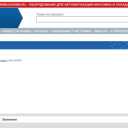
WWW.ODAMIS.RU -
ОБОРУДОВАНИЕ ДЛЯ АВТОМАТИЗАЦИИ МАГАЗИНА И СКЛАД
Поиск по каталогу:
•
НОВОСТИ РЫНКА
•
КАТАЛОГ
•
КОМПАНИИ УЧАСТНИКИ
•
РАБОТА
•
О ПРОЕКТ
класса
| Zebra ZM400
Значение