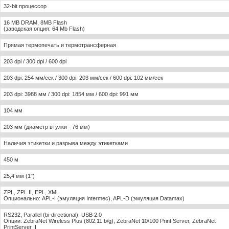
32-bit процессор
16 MB DRAM, 8MB Flash
(заводская опция: 64 Mb Flash)
Прямая термопечать и термотрансферная
203 dpi / 300 dpi / 600 dpi
203 dpi: 254 мм/сек / 300 dpi: 203 мм/сек / 600 dpi: 102 мм/сек
203 dpi: 3988 мм / 300 dpi: 1854 мм / 600 dpi: 991 мм
104 мм
203 мм (диаметр втулки - 76 мм)
Наличия этикетки и разрыва между этикетками
450 м
25,4 мм (1")
ZPL, ZPL II, EPL, XML
Опционально: APL-I (эмуляция Intermec), APL-D (эмуляция Datamax)
RS232, Parallel (bi-directional), USB 2.0
Опции: ZebraNet Wireless Plus (802.11 b/g), ZebraNet 10/100 Print Server, ZebraNet
PrintServer II