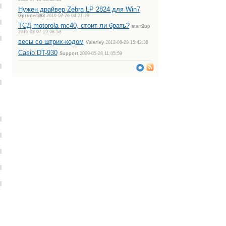
Нужен драйвер Zebra LP 2824 для Win7
Gprinter888
2016-07-26 04:21:29
ТСД motorola mc40, стоит ли брать?
start2up
2015-03-07 19:08:53
весы со штрих-кодом
Valeriey
2012-08-29 15:42:38
Casio DT-930
Support
2009-05-28 11:05:59