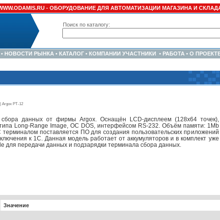
WWW.ODAMIS.RU -
ОБОРУДОВАНИЕ ДЛЯ АВТОМАТИЗАЦИИ МАГАЗИНА И СКЛАД
Поиск по каталогу:
•
НОВОСТИ РЫНКА
•
КАТАЛОГ
•
КОМПАНИИ УЧАСТНИКИ
•
РАБОТА
•
О ПРОЕКТ
| Argox PT-12
 сбора данных от фирмы Argox. Оснащён LCD-дисплеем (128х64 точек),
 типа Long-Range Image, ОС DOS, интерфейсом RS-232. Объём памяти: 1Mb
С терминалом поставляется ПО для создания пользовательских приложений
ключения к 1С. Данная модель работает от аккумуляторов и в комплект уже
dle для передачи данных и подзарядки терминала сбора данных.
Значение