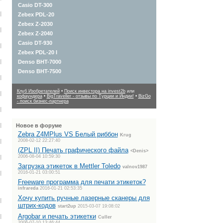
Casio DT-300
Zebex PDL-20
Zebex Z-2030
Zebex Z-2040
Casio DT-930
Zebex PDL-20 I
Denso BHT-7000
Denso BHT-7500
Клуб Изобретателей
•
Поиск инвестора на invest2b
или
кофаундера
•
BigTraveller - отзывы по Турции и Индии!
•
BizGo
- поиск бизнес-партнера
Новое в форуме
Zebra Z4MPlus VS Белый риббон
Krug
2008-02-12 22:27:40
(ZPL II) Печать графического файла
<Denis>
2006-08-04 10:59:30
Загрузка этикеток в Mettler Toledo
valnov1987
2016-01-21 03:00:51
Freeware программа для печати этикеток?
infrareda
2016-01-21 02:53:35
Хочу купить ручные лазерные сканеры для
штрих-кодов
start2up
2015-03-07 19:08:02
Argobar и печать этикетки
Culler
2006-07-10 13:46:44