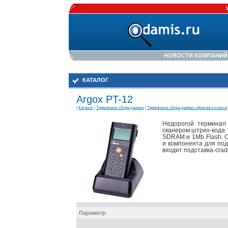
НОВОСТИ КОМПАНИЙ
КАТАЛОГ
Argox PT-12
|
Каталог
|
Терминалы сбора данных
|
Терминалы сбора данных офисного класса
Недорогой терминал
сканером штрих-кода
SDRAM и 1Mb Flash. 
и компонента для под
входит подставка-cra
Параметр