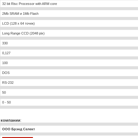
32 bit Risc Processor with ARM core
2Mb SRAM и 1Mb Flash
LCD (128 x 64 точек)
Long Range CCD (2048 pix)
330
0,127
100
DOS
RS-232
50
0 - 50
 компании
:
ООО Брэнд Селект