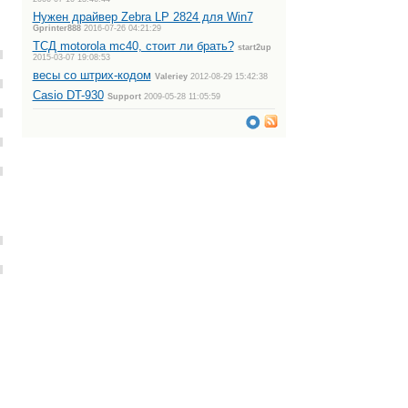
Нужен драйвер Zebra LP 2824 для Win7
Gprinter888
2016-07-26 04:21:29
ТСД motorola mc40, стоит ли брать?
start2up
2015-03-07 19:08:53
весы со штрих-кодом
Valeriey
2012-08-29 15:42:38
Casio DT-930
Support
2009-05-28 11:05:59