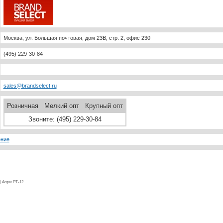
Москва, ул. Большая почтовая, дом 23B, стр. 2, офис 230
(495) 229-30-84
sales@brandselect.ru
Розничная
Мелкий опт
Крупный опт
Звоните: (495) 229-30-84
ение
| Argox PT-12