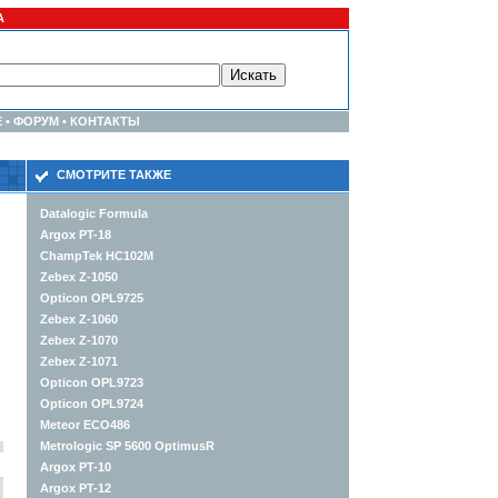
А
Е
•
ФОРУМ
•
КОНТАКТЫ
СМОТРИТЕ ТАКЖЕ
Datalogic Formula
Argox PT-18
ChampTek HC102M
Zebex Z-1050
Opticon OPL9725
Zebex Z-1060
Zebex Z-1070
Zebex Z-1071
Opticon OPL9723
Opticon OPL9724
Meteor ECO486
Metrologic SP 5600 OptimusR
Argox PT-10
Argox PT-12