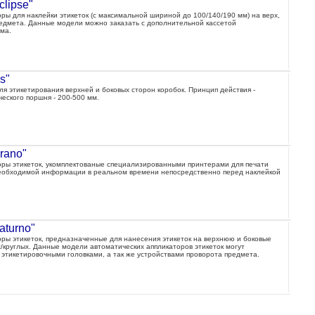
clipse"
ры для наклейки этикеток (с максимальной шириной до 100/140/190 мм) на верх,
редмета. Данные модели можно заказать с дополнительной кассетой
ма.
s"
я этикетирования верхней и боковых сторон коробок. Принцип действия -
еского поршня - 200-500 мм.
rano"
оры этикеток, укомплектованые специализированными принтерами для печати
необходимой информации в реальном времени непосредственно перед наклейкой
aturno"
ры этикеток, предназначенные для нанесения этикеток на верхнюю и боковые
/круглых. Данные модели автоматических аппликаторов этикеток могут
 этикетировочными головками, а так же устройствами проворота предмета.