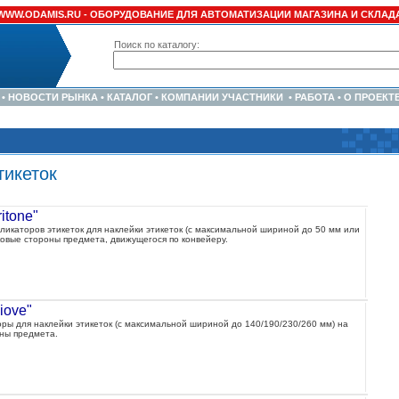
WWW.ODAMIS.RU -
ОБОРУДОВАНИЕ ДЛЯ АВТОМАТИЗАЦИИ МАГАЗИНА И СКЛАД
Поиск по каталогу:
•
НОВОСТИ РЫНКА
•
КАТАЛОГ
•
КОМПАНИИ УЧАСТНИКИ
•
РАБОТА
•
О ПРОЕКТ
тикеток
itone"
ликаторов этикеток для наклейки этикеток (с максимальной шириной до 50 мм или
оковые стороны предмета, движущегося по конвейеру.
iove"
ры для наклейки этикеток (с максимальной шириной до 140/190/230/260 мм) на
оны предмета.