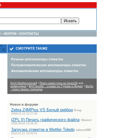
А
Е
•
ФОРУМ
•
КОНТАКТЫ
СМОТРИТЕ ТАКЖЕ
Ручные аппликаторы этикеток
Полуавтоматические аппликаторы этикеток
Автоматические аппликаторы этикеток
Клуб Изобретателей
•
Поиск инвестора на invest2b
или
кофаундера
•
BigTraveller - отзывы по Турции и Индии!
•
BizGo
- поиск бизнес-партнера
Новое в форуме
Zebra Z4MPlus VS Белый риббон
Krug
2008-02-12 22:27:40
(ZPL II) Печать графического файла
<Denis>
2006-08-04 10:59:30
Загрузка этикеток в Mettler Toledo
valnov1987
2016-01-21 03:00:51