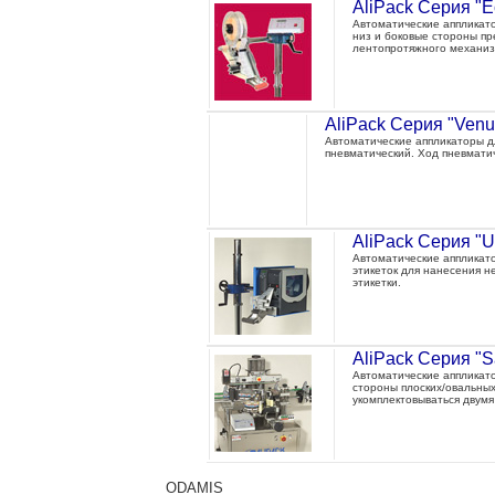
AliPack Серия "E
Автоматические аппликато
низ и боковые стороны п
лентопротяжного механиз
AliPack Серия "Venu
Автоматические аппликаторы дл
пневматический. Ход пневматич
AliPack Серия "U
Автоматические аппликат
этикеток для нанесения 
этикетки.
AliPack Серия "S
Автоматические аппликато
стороны плоских/овальных
укомплектовываться двумя
ODAMIS