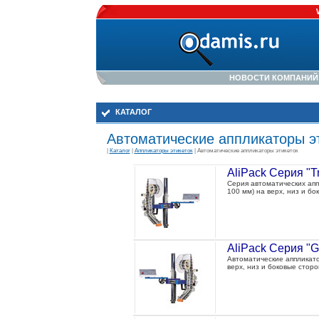
НОВОСТИ КОМПАНИЙ
КАТАЛОГ
Автоматические аппликаторы э
|
Каталог
|
Аппликаторы этикеток
| Автоматические аппликаторы этикеток
AliPack Серия "Tr
Серия автоматических апп
100 мм) на верх, низ и б
AliPack Серия "G
Автоматические аппликато
верх, низ и боковые стор