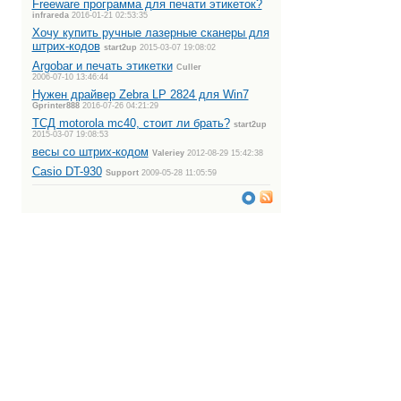
Freeware программа для печати этикеток?
infrareda
2016-01-21 02:53:35
Хочу купить ручные лазерные сканеры для
штрих-кодов
start2up
2015-03-07 19:08:02
Argobar и печать этикетки
Culler
2006-07-10 13:46:44
Нужен драйвер Zebra LP 2824 для Win7
Gprinter888
2016-07-26 04:21:29
ТСД motorola mc40, стоит ли брать?
start2up
2015-03-07 19:08:53
весы со штрих-кодом
Valeriey
2012-08-29 15:42:38
Casio DT-930
Support
2009-05-28 11:05:59